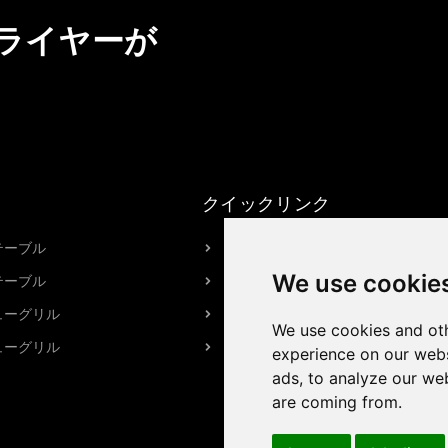
ライヤーが
クイックリンク
テーブル
HPOTTについて
We use cookie
テーブル
私たちの工場
ューグリル
ブランドストーリー
We use cookies and oth
ューグリル
お問い合わせ
experience on our webs
ads, to analyze our web
are coming from.