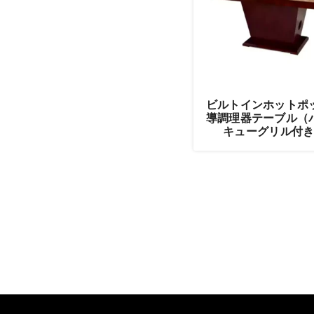
ビルトインホットポ
導調理器テーブル（
キューグリル付