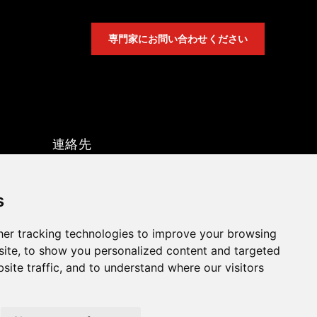
専門家にお問い合わせください
連絡先
sales@hpott.com
+86 18928655213
s
+86 18928655213
er tracking technologies to improve your browsing
中国広東省仏山市順徳区天河巴路
ite, to show you personalized content and targeted
site traffic, and to understand where our visitors