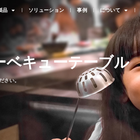
製品
ソリューション
事例
について
ーベキューテーブル
ださい。