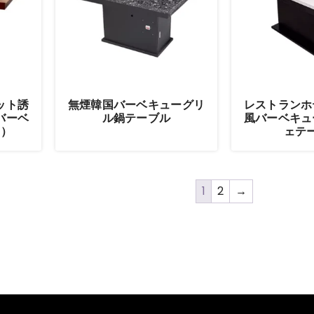
ット誘
無煙韓国バーベキューグリ
レストランホ
バーベ
ル鍋テーブル
風バーベキュ
き）
ェテ
1
2
→