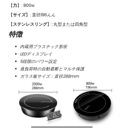
【
力
】: 800w
【
サイズ
】: 直径196
んん
【
ステンレスリング
】
:
丸型または四角型
特徴
内蔵用プラスチック形状
LEDディスプレイ
5段階のパワー設定
過負荷時の自動遮断とマルチ保護
ガラス板サイズ：直径288mm