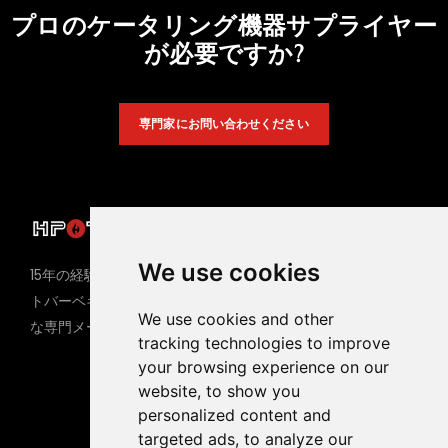
プロのケータリング機器サプライヤー
が必要ですか?
専門家にお問い合わせください
製品
We use cookies
ホットポットテーブル
15年の経験を持つホットポッ
バーベキューテーブル
トバーベキュー機器の世界的
We use cookies and other
な専門メーカー
ガスバーベキューグリル
tracking technologies to improve
電気バーベキューグリル
your browsing experience on our
website, to show you
電磁調理器
personalized content and
targeted ads, to analyze our