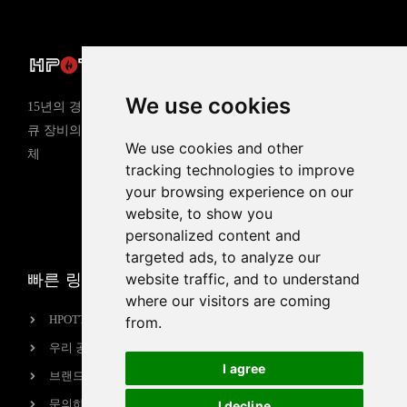
제품
We use cookies
냄비 테이블
15년의 경험을 가진 핫팟 바베
바비큐 테이블
큐 장비의 글로벌 전문 제조업
We use cookies and other
체
가스 바비큐 그릴
tracking technologies to improve
전기 바베큐 그릴
your browsing experience on our
website, to show you
유도 조리기
personalized content and
targeted ads, to analyze our
website traffic, and to understand
빠른 링크
연락처 정보
where our visitors are coming
sales@hpott.com
HPOTT 소개
from.
+86 18928655213
우리 공장
I agree
+86 18928655213
브랜드 스토리
중국 광둥성 포산시 순더구
문의하기
I decline