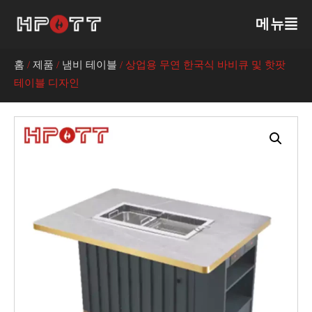
메뉴
홈
/
제품
/
냄비 테이블
/ 상업용 무연 한국식 바비큐 및 핫팟
테이블 디자인