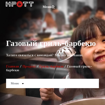
Меню
Газовый гриль-барбекю
Хотите связаться с командой? Мы все внимание.
Главная
/
Продукт
/
Гриль-барбекю
/ Газовый гриль-
барбекю
Меню