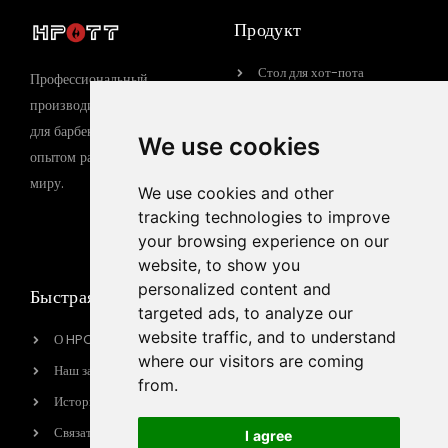
Продукт
Стол для хот-пота
Профессиональный
Стол для барбекю
производитель оборудования
для барбекю с 15-летним
Газовый гриль-барбекю
We use cookies
опытом работы по всему
Электрический гриль-
миру.
барбекю
We use cookies and other
tracking technologies to improve
Индукционная плита
your browsing experience on our
website, to show you
personalized content and
Быстрая ссылка
Контактная
targeted ads, to analyze our
информация
website traffic, and to understand
О HPOTT
sales@hpott.com
where our visitors are coming
Наш завод
from.
+86 18928655213
История бренда
+86 18928655213
Связаться с нами
I agree
Tianheba RD, район