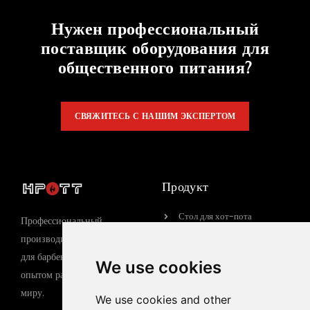
Нужен профессиональный
поставщик оборудования для
общественного питания?
СВЯЖИТЕСЬ С НАШИМ ЭКСПЕРТОМ
Продукт
Стол для хот-пота
Профессиональный
Стол для барбекю
производитель оборудования
для барбекю с 15-летним
Газовый гриль-барбекю
We use cookies
опытом работы по всему
Электрический гриль-
миру.
барбекю
We use cookies and other