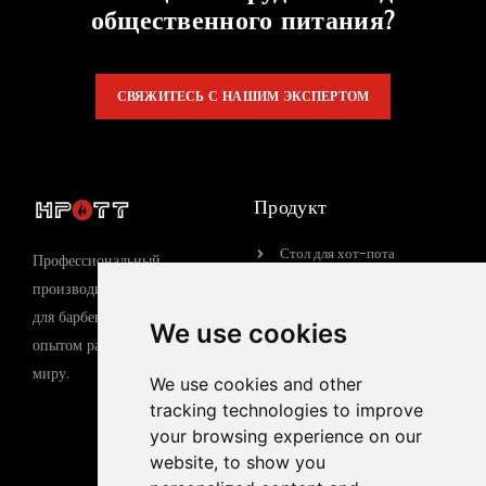
общественного питания?
СВЯЖИТЕСЬ С НАШИМ ЭКСПЕРТОМ
Продукт
Стол для хот-пота
Профессиональный
Стол для барбекю
производитель оборудования
для барбекю с 15-летним
Газовый гриль-барбекю
We use cookies
опытом работы по всему
Электрический гриль-
миру.
барбекю
We use cookies and other
tracking technologies to improve
Индукционная плита
your browsing experience on our
website, to show you