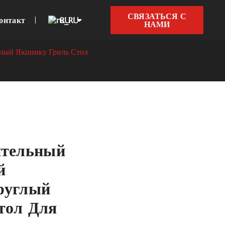
СВЯЗАТЬСЯ С
онтакт
RU
НАМИ
глый Якинику Гриль Стол
ительный
й
руглый
тол Для