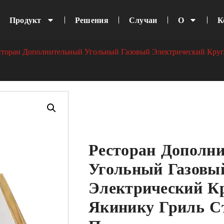
Продукт
Решения
Случаи
О
К
сторан Дополнительный Угольный Газовый Электрический Кру
Ресторан Дополн
Угольный Газовы
Электрический К
Якинику Гриль С