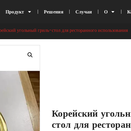
Продукт
Решения
Случаи
О
К
рейский угольный гриль-стол для ресторанного использования
Корейский уголь
стол для рестора