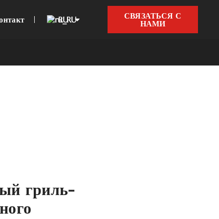
СВЯЗАТЬСЯ С
онтакт
RU
НАМИ
ный гриль-
нного