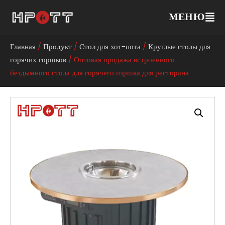
МЕНЮ
Главная
/
Продукт
/
Стол для хот-пота
/
Круглые столы для
горячих горшков
/ Оптовая продажа встроенного
бездымного стола для горячего горшка для ресторана