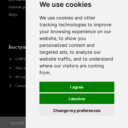
Газовый гриль-барбекю
We use cookies
опытом работы по всему
Электрический гриль-
миру.
барбекю
We use cookies and other
tracking technologies to improve
Индукционная плита
your browsing experience on our
website, to show you
personalized content and
Быстрая ссылка
Контактная
targeted ads, to analyze our
информация
website traffic, and to understand
О HPOTT
sales@hpott.com
where our visitors are coming
Наш завод
from.
+86 18928655213
История бренда
+86 18928655213
Связаться с нами
I agree
Tianheba RD, район
Шунде, Фошань, провинция
I decline
Гуандун, Китай
Change my preferences
Hpott© 2026 All Rights Reserved.Developed by NolanYang