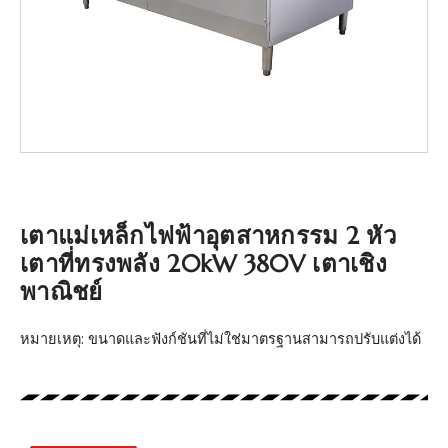
เตาแม่เหล็กไฟฟ้าอุตสาหกรรม 2 หัว
เตาที่ทรงพลัง 20kW 380V เตาเชิง
พาณิชย์
หมายเหตุ: ขนาดและฟังก์ชันที่ไม่ใช่มาตรฐานสามารถปรับแต่งได้