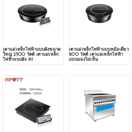
เตาแม่เหล็กไฟฟ้าแบบฝังขนาด
เตาแม่เหล็กไฟฟ้าแบบหม้อเดี่ยว
ใหญ่ 2500 วัตต์ เตาแม่เหล็ก
800 วัตต์ เตาแม่เหล็กไฟฟ้า
ไฟฟ้าแบบฝัง IH
แบบมองไม่เห็น