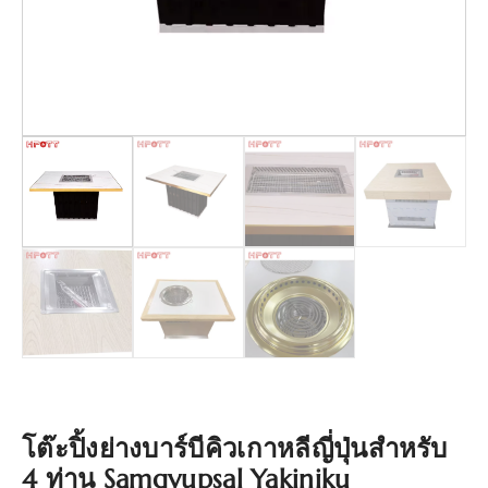
โต๊ะปิ้งย่างบาร์บีคิวเกาหลีญี่ปุ่นสำหรับ
4 ท่าน Samgyupsal Yakiniku