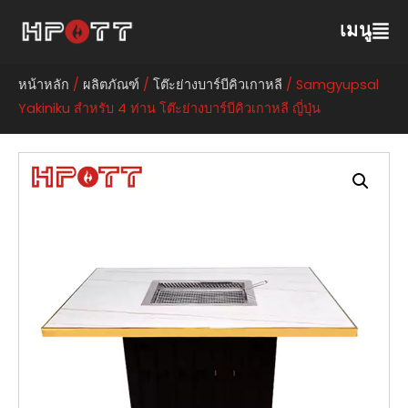
เมนู
หน้าหลัก
/
ผลิตภัณฑ์
/
โต๊ะย่างบาร์บีคิวเกาหลี
/ Samgyupsal
Yakiniku สำหรับ 4 ท่าน โต๊ะย่างบาร์บีคิวเกาหลี ญี่ปุ่น