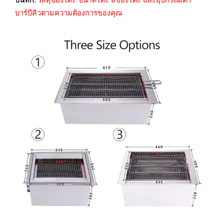
บันทึก:
วัสดุของโต๊ะ ขนาดโต๊ะ สีของโต๊ะ และอุปกรณ์เตา
บาร์บีคิวตามความต้องการของคุณ