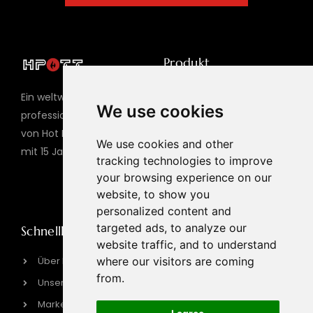
Produkt
Hot Pot Tisch
Ein weltweiter
We use cookies
Grilltisch
professioneller Hersteller
von Hot Pot Grillgeräten
Gasgrill
We use cookies and other
mit 15 Jahren Erfahrung
Elektrischer BBQ-Grill
tracking technologies to improve
your browsing experience on our
Induktionsherd
website, to show you
personalized content and
targeted ads, to analyze our
Schnelllink
Kontaktinformationen
website traffic, and to understand
sales@hpott.com
Über HPOTT
where our visitors are coming
from.
+86 18928655213
Unsere Fabrik
+86 18928655213
Markengeschichte