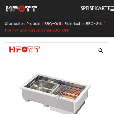
SPEISEKARTE
Startseite
/
Produkt
/
BBQ-Grill
/
Elektrischer BBQ-Grill
/
Hot Pot und koreanischer BBQ-Grill