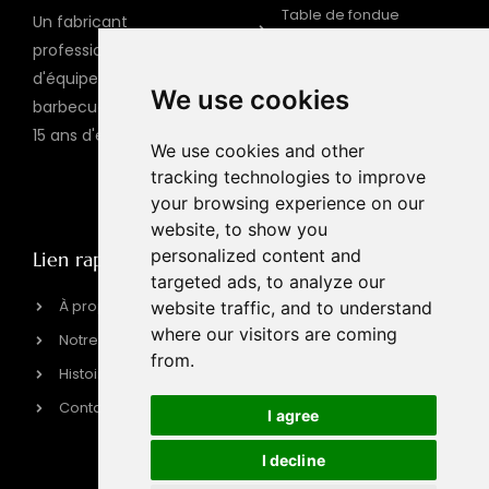
Table de fondue
Un fabricant
chinoise
professionnel mondial
Table de barbecue
d'équipements de
We use cookies
barbecue à fondue avec
Barbecue à gaz
15 ans d'expérience
Barbecue électrique
We use cookies and other
tracking technologies to improve
cuisinière à induction
your browsing experience on our
website, to show you
personalized content and
Lien rapide
Coordonnées
targeted ads, to analyze our
sales@hpott.com
À propos de HPOTT
website traffic, and to understand
where our visitors are coming
+86 18928655213
Notre usine
from.
+86 18928655213
Histoire de la marque
Tianheba RD, district de
Contactez-nous
I agree
Shunde, Foshan,
province du
I decline
Guangdong, Chine