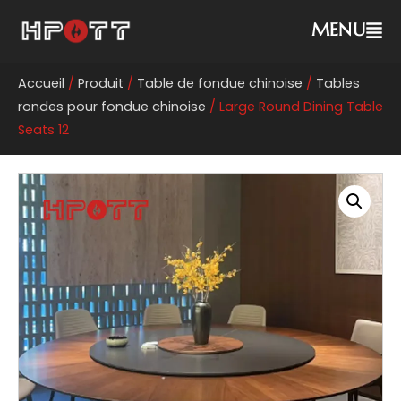
MENU
Accueil
/
Produit
/
Table de fondue chinoise
/
Tables
rondes pour fondue chinoise
/ Large Round Dining Table
Seats 12