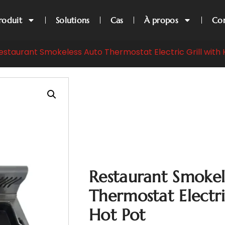
roduit
Solutions
Cas
À propos
Con
estaurant Smokeless Auto Thermostat Electric Grill with 
Restaurant Smokel
Thermostat Electri
Hot Pot