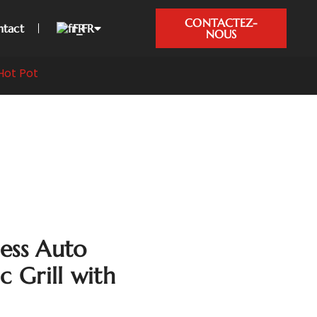
CONTACTEZ-
tact
FR
NOUS
Hot Pot
ess Auto
c Grill with