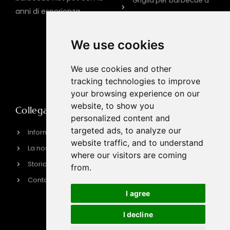
Griglia per barbecue a
anni di esperienza
gas
GRIGLIA ELETTRICA PER
We use cookies
BARBECUE
Piano cottura a
We use cookies and other
induzione
tracking technologies to improve
your browsing experience on our
website, to show you
Collegamento rapido
Informazioni sui
personalized content and
contatti
targeted ads, to analyze our
Informazioni su HPOTT
sales@hpott.com
website traffic, and to understand
La nostra fabbrica
where our visitors are coming
+86 18928655213
Storia del marchio
from.
+86 18928655213
Contattaci
Tianheba RD, distretto di
I agree
Shunde, Foshan,
provincia del
I decline
Guangdong, Cina