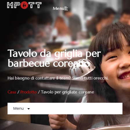
Menu
Tavolo da griglia per
barbecue coreano
Hai bisogno di contattare il team? Siamo tutti orecchi.
Casa
/
Prodotto
/ Tavolo per grigliate coreane
Menu