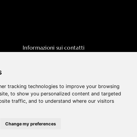
Informazioni sui contatti
sales@hpott.com
+86 18928655213
s
+86 18928655213
er tracking technologies to improve your browsing
Tianheba RD, distretto di Shunde,
ite, to show you personalized content and targeted
Foshan, provincia del Guangdong, Cina
site traffic, and to understand where our visitors
Change my preferences