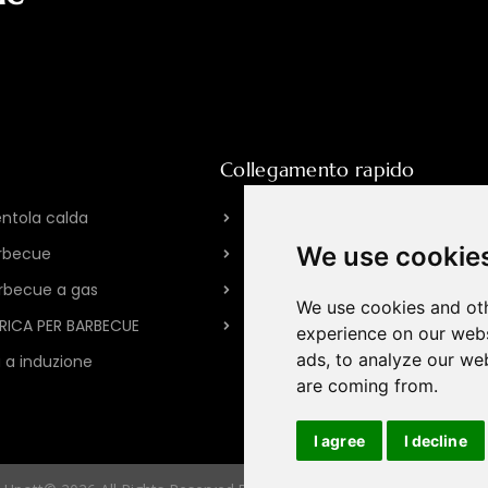
Collegamento rapido
entola calda
Informazioni su HPOTT
We use cookie
rbecue
La nostra fabbrica
arbecue a gas
Storia del marchio
We use cookies and oth
TRICA PER BARBECUE
Contattaci
experience on our webs
ads, to analyze our web
 a induzione
are coming from.
I agree
I decline