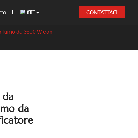
tto
IT
CONTATTACI
a fumo da 3600 W con
 da
fumo da
icatore