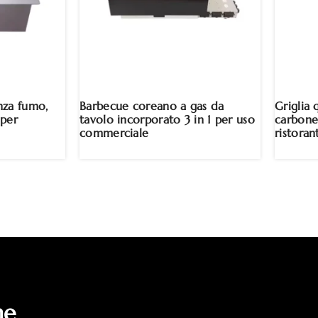
nza fumo,
Barbecue coreano a gas da
Griglia
 per
tavolo incorporato 3 in 1 per uso
carbone
commerciale
ristoran
i
ne