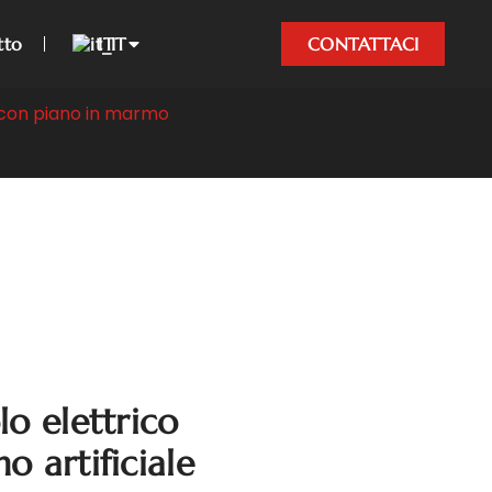
tto
IT
CONTATTACI
 con piano in marmo
o elettrico
 artificiale