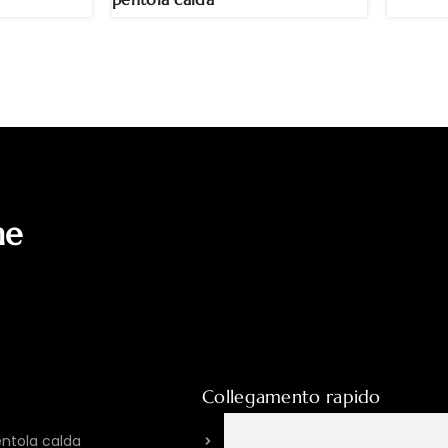
i
ne
Collegamento rapido
entola calda
Informazioni su HPOTT