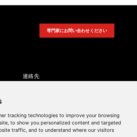
専門家にお問い合わせください
連絡先
sales@hpott.com
+86 18928655213
s
+86 18928655213
er tracking technologies to improve your browsing
中国広東省仏山市順徳区天河巴路
ite, to show you personalized content and targeted
site traffic, and to understand where our visitors