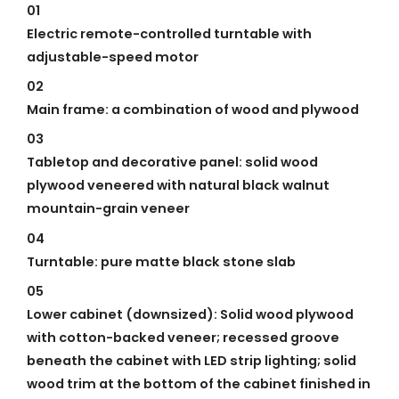
01
Electric remote-controlled turntable with
adjustable-speed motor
02
Main frame: a combination of wood and plywood
03
Tabletop and decorative panel: solid wood
plywood veneered with natural black walnut
mountain-grain veneer
04
Turntable: pure matte black stone slab
05
Lower cabinet (downsized): Solid wood plywood
with cotton-backed veneer; recessed groove
beneath the cabinet with LED strip lighting; solid
wood trim at the bottom of the cabinet finished in