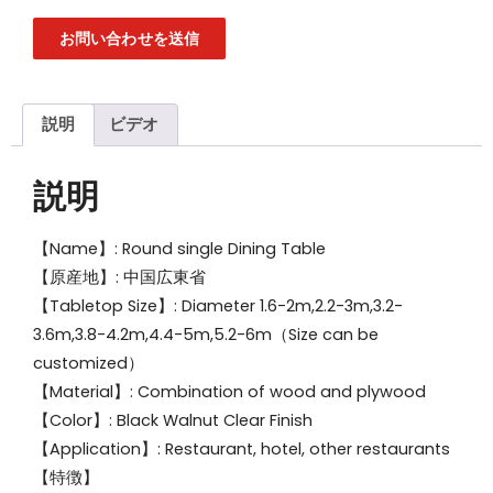
お問い合わせを送信
説明
ビデオ
説明
【Name】: Round single Dining Table
【原産地】: 中国広東省
【Tabletop Size】: Diameter 1.6-2m,2.2-3m,3.2-
3.6m,3.8-4.2m,4.4-5m,5.2-6m（Size can be
customized）
【Material】: Combination of wood and plywood
【Color】: Black Walnut Clear Finish
【Application】: Restaurant, hotel, other restaurants
【特徴】