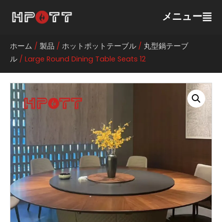
メニュー
ホーム
/
製品
/
ホットポットテーブル
/
丸型鍋テーブ
ル
/ Large Round Dining Table Seats 12