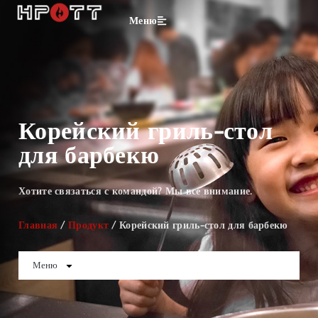
Меню
Корейский гриль-стол
для барбекю
Хотите связаться с командой? Мы все внимание.
Главная
/
Продукт
/ Корейский гриль-стол для барбекю
Меню