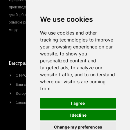
Стол для барбекю
производитель оборудования
для барбекю с 15-летним
Газовый гриль-барбекю
We use cookies
опытом работы по всему
Электрический гриль-
миру.
барбекю
We use cookies and other
tracking technologies to improve
Индукционная плита
your browsing experience on our
website, to show you
personalized content and
Быстрая ссылка
Контактная
targeted ads, to analyze our
информация
website traffic, and to understand
О HPOTT
sales@hpott.com
where our visitors are coming
Наш завод
from.
+86 18928655213
История бренда
+86 18928655213
Связаться с нами
I agree
Tianheba RD, район
Шунде, Фошань, провинция
I decline
Гуандун, Китай
Change my preferences