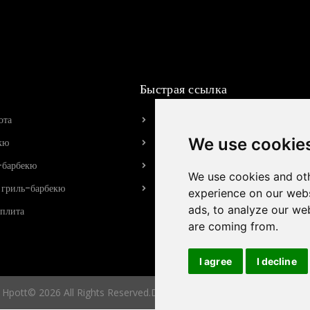
Быстрая ссылка
ота
О HPOTT
We use cookie
кю
Наш завод
-барбекю
История бренда
We use cookies and oth
 гриль-барбекю
Связаться с нами
experience on our webs
ads, to analyze our web
плита
are coming from.
I agree
I decline
Hpott© 2026 All Rights Reserved.Developed by NolanYang