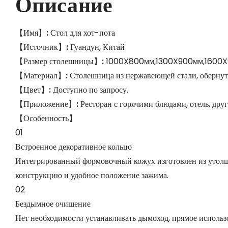
Описание
【Имя】
:
Стол для хот-пота
【Источник】
:
Гуандун, Китай
【Размер столешницы】
:
1000X800мм,1300X900мм,1600X9
【Материал】
:
Столешница из нержавеющей стали, обернута
【Цвет】
:
Доступно по запросу.
【Приложение】
:
Ресторан с горячими блюдами, отель, дру
【Особенность】
01
Встроенное декоративное кольцо
Интегрированный формовочный кожух изготовлен из утол
конструкцию и удобное положение зажима.
02
Бездымное очищение
Нет необходимости устанавливать дымоход, прямое исполь