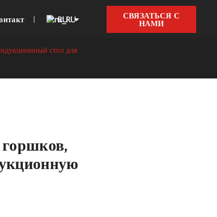
СВЯЗАТЬСЯ С
онтакт
RU
НАМИ
индукционный стол для
 горшков,
дукционную