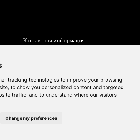
Контактная информация
sales@hpott.com
+86 18928655213
s
+86 18928655213
er tracking technologies to improve your browsing
Tianheba RD, район Шунде, Фошань,
ite, to show you personalized content and targeted
провинция Гуандун, Китай
site traffic, and to understand where our visitors
Change my preferences