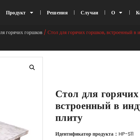
Продукт
Решения
Случаи
О
К
ля горячих горшков
/ Стол для горячих горшков, встроенный в 
Стол для горячих
встроенный в ин
плиту
Идентификатор продукта：
HP-S11