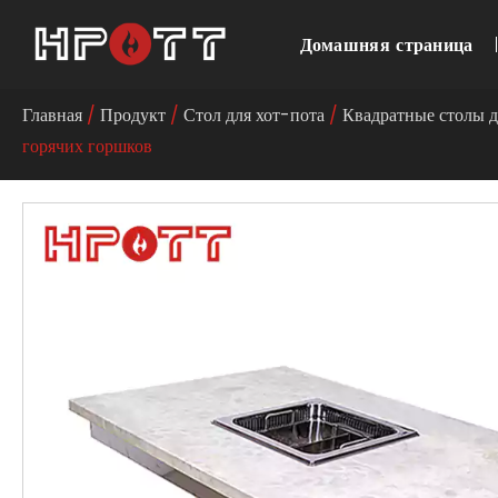
Домашняя страница
Главная
/
Продукт
/
Стол для хот-пота
/
Квадратные столы д
горячих горшков