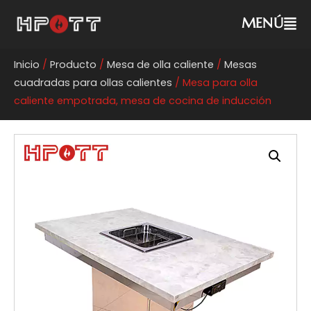
MENÚ
Inicio
/
Producto
/
Mesa de olla caliente
/
Mesas
cuadradas para ollas calientes
/ Mesa para olla
caliente empotrada, mesa de cocina de inducción