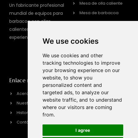
Mesa de olla caliente
Un fabricante profesional
Mesa de barbacoa
mundial de equipos para
barbacoa con ollas
Parrilla de barbacoa a
calientes con 15 años de
gas
experiencia.
We use cookies
PARRILLA DE BARBACOA
ELÉCTRICA
We use cookies and other
Cocina de inducción
tracking technologies to improve
your browsing experience on our
website, to show you
Enlace rápido
Información del
personalized content and
contacto
targeted ads, to analyze our
Acerca de HPOTT
website traffic, and to understand
sales@hpott.com
Nuestra fábrica
where our visitors are coming
+86 18928655213
Historia de la marca
from.
+86 18928655213
Contáctenos
Tianheba RD, distrito de
I agree
Shunde, Foshan,