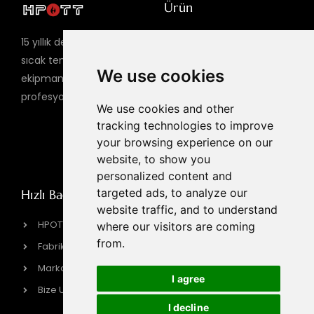
Ürün
Sıcak Tencere Masası
15 yıllık deneyime sahip,
Barbekü Masası
sıcak tencere barbekü
We use cookies
ekipmanlarının küresel
Gazlı Barbekü Izgarası
profesyonel üreticisi
Elektrikli BARBEKÜ
We use cookies and other
IZGARA
tracking technologies to improve
your browsing experience on our
İndüksiyonlu Ocak
website, to show you
personalized content and
targeted ads, to analyze our
Hızlı Bağlantı
İletişim Bilgileri
website traffic, and to understand
sales@hpott.com
HPOTT Hakkında
where our visitors are coming
from.
+86 18928655213
Fabrikamız
+86 18928655213
Marka Hikayesi
I agree
Tianheba RD, Shunde
Bize Ulaşın
Bölgesi, Foshan,
I decline