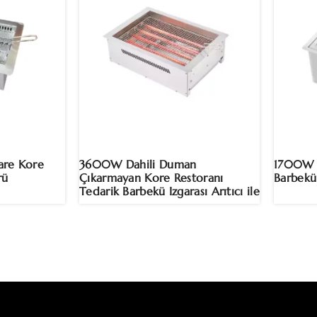
Kare Kore
3600W Dahili Duman
1700W T
rü
Çıkarmayan Kore Restoranı
Barbekü 
Tedarik Barbekü Izgarası Arıtıcı ile