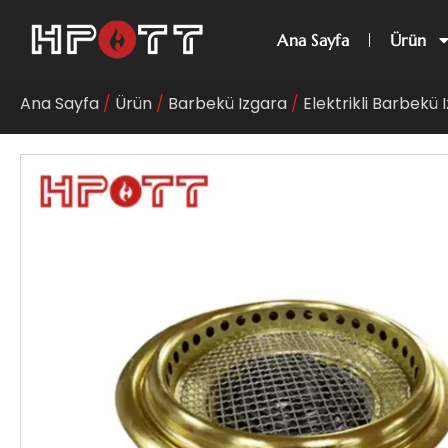
Ana Sayfa
Ürün
Ana Sayfa
/
Ürün
/
Barbekü Izgara
/
Elektrikli Barbekü 