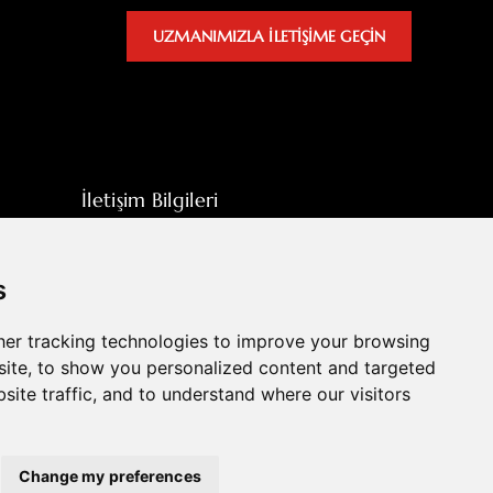
UZMANIMIZLA ILETIŞIME GEÇIN
İletişim Bilgileri
sales@hpott.com
+86 18928655213
s
+86 18928655213
er tracking technologies to improve your browsing
Tianheba RD, Shunde Bölgesi, Foshan,
ite, to show you personalized content and targeted
Guangdong Eyaleti, Çin
site traffic, and to understand where our visitors
Change my preferences