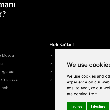
pmanı
r?
Hızlı Bağlantı
e Masası
HPOTT Hakkında
sı
Fabrikamız
We use cookie
 Izgarası
Marka Hikayesi
We use cookies and oth
BEKÜ IZGARA
Bize Ulaşın
experience on our webs
 Ocak
ads, to analyze our web
are coming from.
I agree
I decline