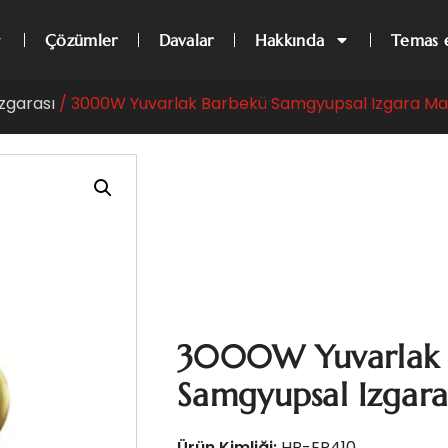
Çözümler
Davalar
Hakkında
Temas 
Izgarası
/ 3000W Yuvarlak Barbekü Samgyupsal Izgara Mas
3000W Yuvarlak 
Samgyupsal Izgara
Ürün Kimliği:
HP-ER410