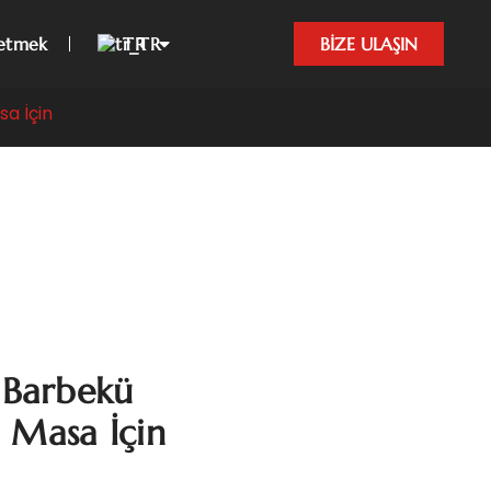
etmek
TR
BİZE ULAŞIN
a İçin
Barbekü
 Masa İçin