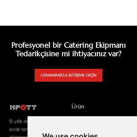
Profesyonel bir Catering Ekipmanı
Tedarikçisine mi ihtiyacınız var?
UZMANIMIZLA ILETIŞIME GEÇIN
Ürün
Sıcak Tencere Masası
15 yıllık deneyime sahip,
Barbekü Masası
sıcak tencere barbekü
We use cookies