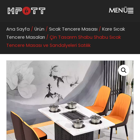
MENÜ
Ana Sayfa
/
Ürün
/
Sıcak Tencere Masası
/
Kare Sıcak
Tencere Masaları
/ Çin Tasarım Shabu Shabu Sıcak
Tencere Masası ve Sandalyeleri Satılık