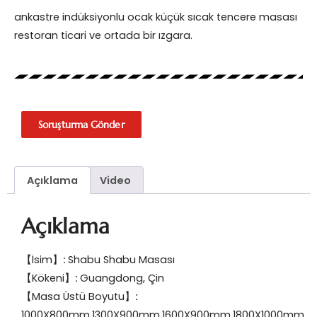
ankastre indüksiyonlu ocak küçük sıcak tencere masası
restoran ticari ve ortada bir ızgara.
Soruşturma Gönder
Açıklama
Video
Açıklama
【İsim】
:
Shabu Shabu Masası
【Kökeni】
:
Guangdong, Çin
【Masa Üstü Boyutu】
:
1000X800mm,1300X900mm,1600X900mm,1800X1000mm