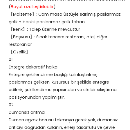
(
Boyut özelleştirilebilir
)
【Malzeme】
:
Cam masa üstüyle sarılmış paslanmaz
çelik + baskılı paslanmaz çelik taban
【Renk】
:
Talep üzerine mevcuttur
【Başvuru】
:
Sıcak tencere restoranı, otel, diğer
restoranlar
【Özellik】
01
Entegre dekoratif halka
Entegre şekillendirme başlığı kalınlaştırılmış
paslanmaz çelikten, kusursuz bir şekilde entegre
edilmiş şekillendirme yapısından ve sıkı bir sıkıştırma
pozisyonundan yapılmıştır.
02
Dumansız arıtma
Duman egzoz borusu takmaya gerek yok, dumansız
arıtıcıyı doğrudan kullanın, enerji tasarrufu ve çevre