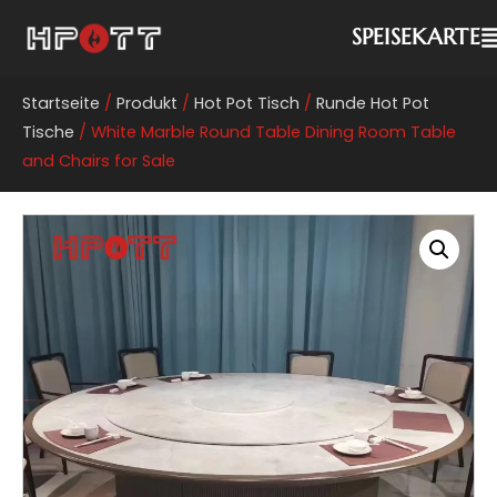
SPEISEKARTE
Startseite
/
Produkt
/
Hot Pot Tisch
/
Runde Hot Pot
Tische
/ White Marble Round Table Dining Room Table
and Chairs for Sale