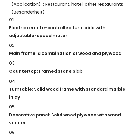
【Application】: Restaurant, hotel, other restaurants
【Besonderheit】
01
Electric remote-controlled turntable with
adjustable-speed motor
02
Main frame: a combination of wood and plywood
03
Countertop: Framed stone slab
04
Turntable: Solid wood frame with standard marble
inlay
05
Decorative panel: Solid wood plywood with wood
veneer
06