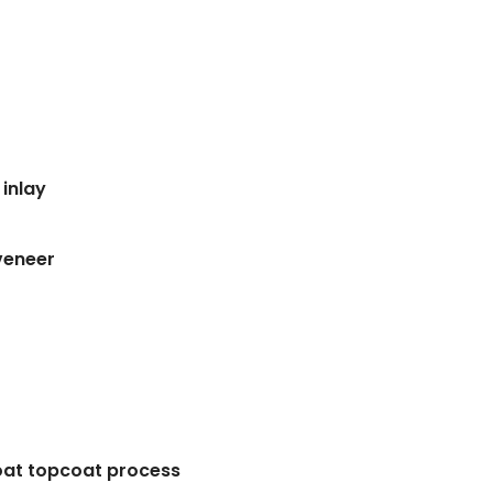
inlay
veneer
coat topcoat process