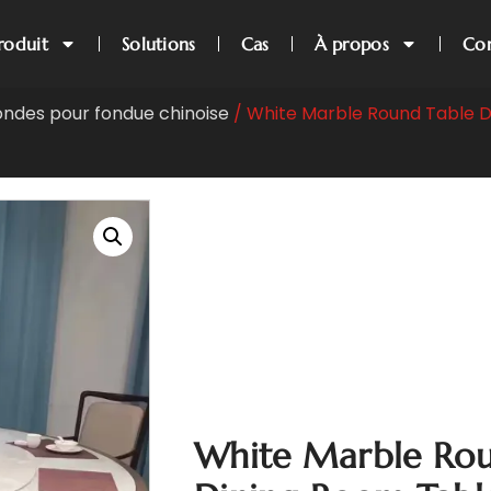
roduit
Solutions
Cas
À propos
Con
ondes pour fondue chinoise
/ White Marble Round Table D
White Marble Rou