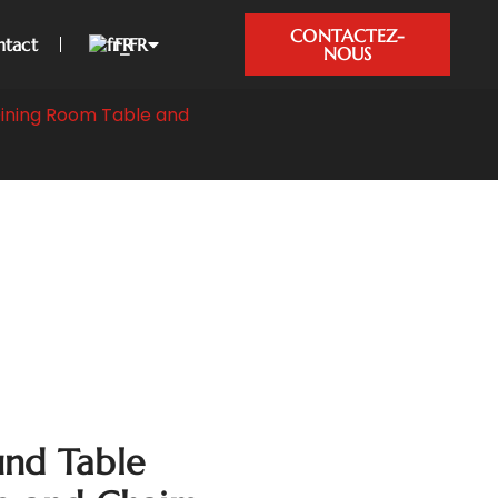
CONTACTEZ-
tact
FR
NOUS
ining Room Table and
nd Table