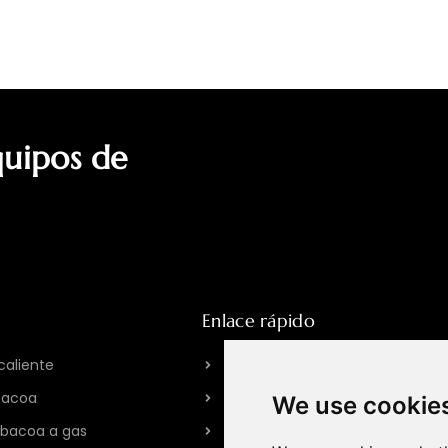
quipos de
Enlace rápido
caliente
Acerca de HPOTT
bacoa
Nuestra fábrica
We use cookie
arbacoa a gas
Historia de la marca