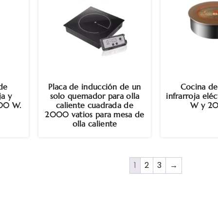
de
Placa de inducción de un
Cocina de
ja y
solo quemador para olla
infrarroja elé
500 W.
caliente cuadrada de
W y 2
2000 vatios para mesa de
olla caliente
1
2
3
→