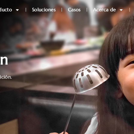
ducto
Soluciones
Casos
Acerca de
ón
ición.