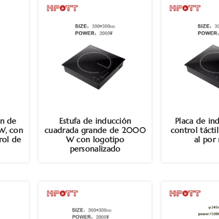
ón de
Estufa de inducción
Placa de in
W, con
cuadrada grande de 2000
control táct
trol de
W con logotipo
al por
personalizado