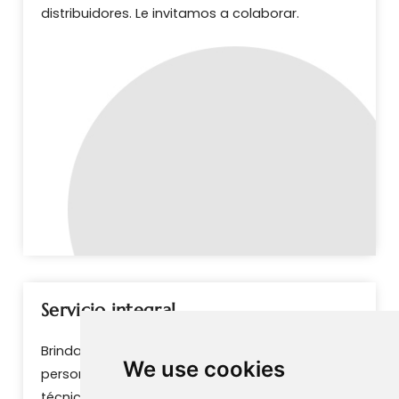
distribuidores. Le invitamos a colaborar.
Servicio integral
Brindamos no solo servicios de ventas y diseño
We use cookies
personalizado, sino también asesoramiento
técnico y de mantenimiento posventa