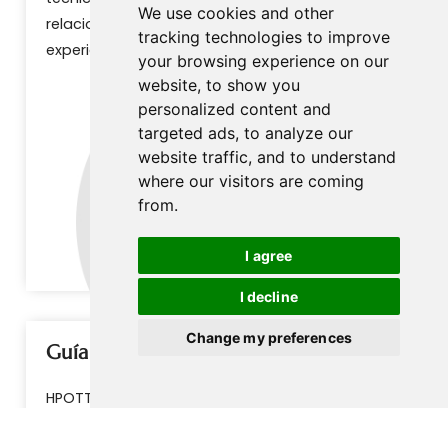
We use cookies and other
relacionado, brindando una verdadera
tracking technologies to improve
experiencia integral para nuestros clientes.
your browsing experience on our
website, to show you
personalized content and
targeted ads, to analyze our
website traffic, and to understand
where our visitors are coming
from.
I agree
I decline
Change my preferences
Guía de funcionamiento del mercado
HPOTT ofrece a los clientes una guía operativa
razonable que se basa en las tendencias de la