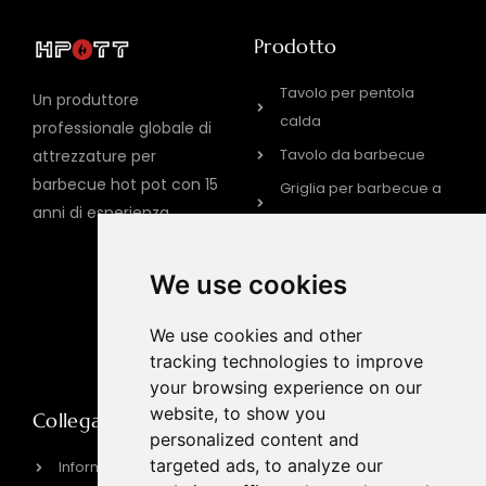
Prodotto
Tavolo per pentola
Un produttore
calda
professionale globale di
Tavolo da barbecue
attrezzature per
barbecue hot pot con 15
Griglia per barbecue a
anni di esperienza
gas
GRIGLIA ELETTRICA PER
BARBECUE
We use cookies
Piano cottura a
We use cookies and other
induzione
tracking technologies to improve
your browsing experience on our
website, to show you
Collegamento rapido
Informazioni sui
personalized content and
contatti
targeted ads, to analyze our
Informazioni su HPOTT