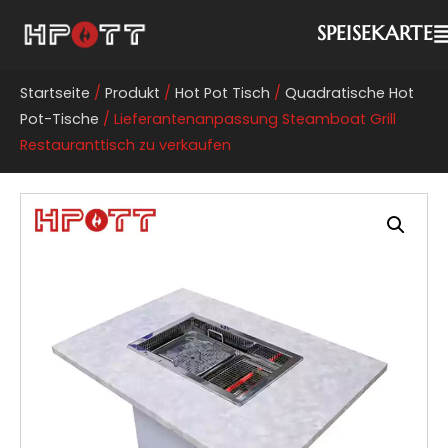
SPEISEKARTE
Startseite
/
Produkt
/
Hot Pot Tisch
/
Quadratische Hot
Pot-Tische
/ Lieferantenanpassung Steamboat Grill
Restauranttisch zu verkaufen