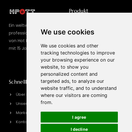
Produkt
Hot Pot Tisch
Ein weltweiter
We use cookies
Grilltisch
professioneller Hersteller
von Hot Pot Grillgeräten
Gasgrill
We use cookies and other
mit 15 Jahren Erfahrung
Elektrischer BBQ-Grill
tracking technologies to improve
your browsing experience on our
Induktionsherd
website, to show you
personalized content and
targeted ads, to analyze our
Schnelllink
Kontaktinformationen
website traffic, and to understand
sales@hpott.com
Über HPOTT
where our visitors are coming
from.
+86 18928655213
Unsere Fabrik
+86 18928655213
Markengeschichte
I agree
Tianheba RD, Bezirk
Kontaktieren Sie uns
Shunde, Foshan, Provinz
I decline