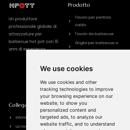
Prodotto
Tavolo per pentola
Un produttore
calda
professionale globale di
Tavolo da barbecue
attrezzature per
barbecue hot pot con 15
Griglia per barbecue a
anni di esperienza
gas
GRIGLIA ELETTRICA PER
BARBECUE
We use cookies
Piano cottura a
We use cookies and other
induzione
tracking technologies to improve
your browsing experience on our
website, to show you
Collegamento rapido
Informazioni sui
personalized content and
contatti
targeted ads, to analyze our
Informazioni su HPOTT
sales@hpott.com
website traffic, and to understand
La nostra fabbrica