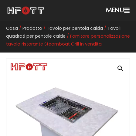
MENU
Casa
/
Prodotto
/
Tavolo per pentola calda
/
Tavoli
quadrati per pentole calde
/ Fornitore personalizzazione
tavolo ristorante Steamboat Grill in vendita