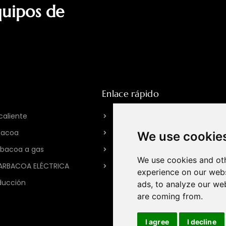
quipos de
Enlace rápido
caliente
Acerca de HPOTT
bacoa
Nuestra fábrica
We use cookie
arbacoa a gas
Historia de la marca
We use cookies and oth
BARBACOA ELÉCTRICA
Contáctenos
experience on our webs
ducción
ads, to analyze our web
are coming from.
I agree
I decline