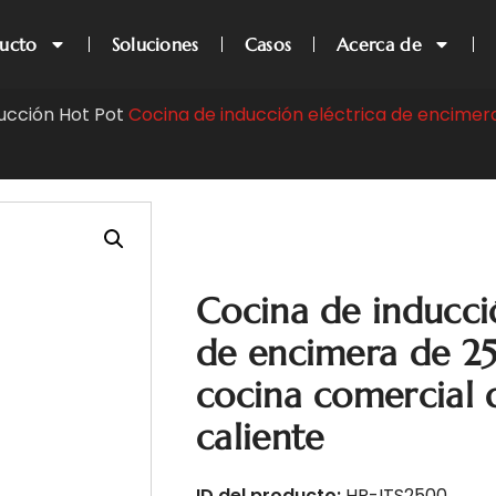
ucto
Soluciones
Casos
Acerca de
ucción Hot Pot
Cocina de inducción eléctrica de encimer
Cocina de inducci
de encimera de 2
cocina comercial d
caliente
ID del producto:
HP-ITS2500