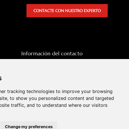
CONTACTE CON NUESTRO EXPERTO
Información del contacto
sales@hpott.com
+86 18928655213
s
+86 18928655213
er tracking technologies to improve your browsing
Tianheba RD, distrito de Shunde,
ite, to show you personalized content and targeted
Foshan, provincia de Guangdong,
site traffic, and to understand where our visitors
China
Change my preferences