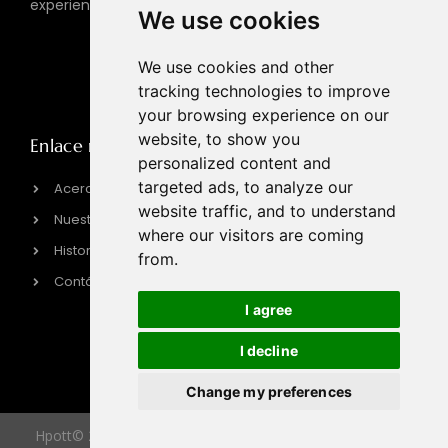
experiencia.
PARRILLA DE BARBACOA
We use cookies
ELÉCTRICA
We use cookies and other
Cocina de inducción
tracking technologies to improve
your browsing experience on our
website, to show you
Enlace rápido
Información del
personalized content and
contacto
targeted ads, to analyze our
Acerca de HPOTT
sales@hpott.com
website traffic, and to understand
Nuestra fábrica
where our visitors are coming
+86 18928655213
Historia de la marca
from.
+86 18928655213
Contáctenos
Tianheba RD, distrito de
I agree
Shunde, Foshan,
provincia de
I decline
Guangdong, China
Change my preferences
Hpott© 2026 All Rights Reserved.Developed by NolanYang