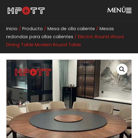
MENÚ
Inicio
/
Producto
/
Mesa de olla caliente
/
Mesas
redondas para ollas calientes
/ Electric Round Wood
Dining Table Modern Round Table