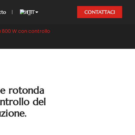
tto
IT
CONTATTACI
a 800 W con controllo
ne rotonda
trollo del
uzione.