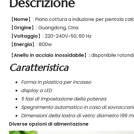
Descrizione
【
Nome
】: Piano cottura a induzione per pentola cal
【
Origine
】: Guangdong, Cina
【
Voltaggio
】: 220-240V~50, 60 Hz
【
Energia
】: 800w
【
Anello in acciaio inossidabile
】
:
disponibile roton
Caratteristica
Forma in plastica per incasso
display a LED
5 fasi di impostazione della potenza
Spegnimento automatico in caso di sovraccaric
Dimensioni della lastra di vetro: diametro 196 
Diverse opzioni di alimentazione