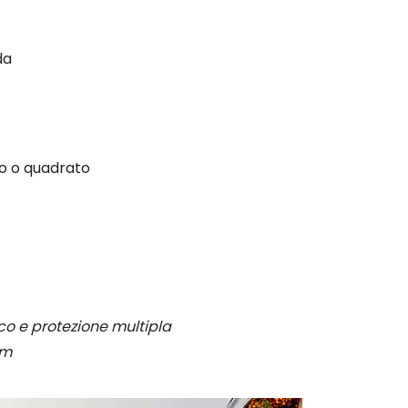
da
do o quadrato
o e protezione multipla
mm