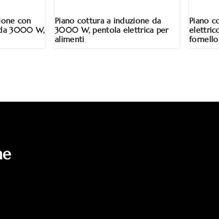
zione con
Piano cottura a induzione da
Piano c
e da 3000 W,
3000 W, pentola elettrica per
elettri
alimenti
fornell
i
ne