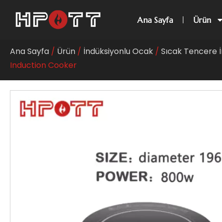
Ana Sayfa
Ürün
Ana Sayfa
/
Ürün
/
İndüksiyonlu Ocak
/
Sıcak Tencere İn
Induction Cooker