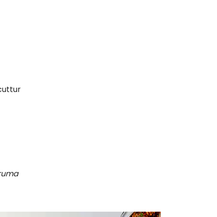
cuttur
oruma