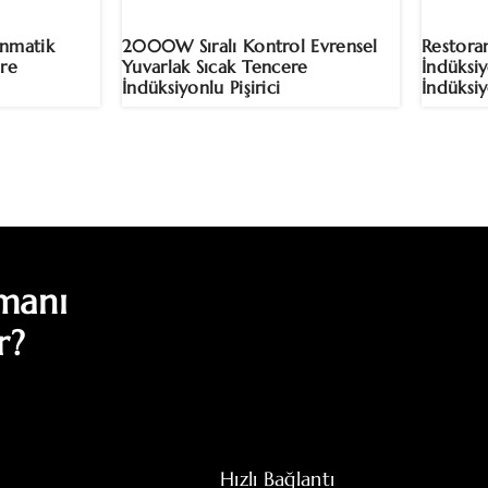
nmatik
2000W Sıralı Kontrol Evrensel
Restora
ere
Yuvarlak Sıcak Tencere
İndüksi
İndüksiyonlu Pişirici
İndüksi
pmanı
r?
Hızlı Bağlantı