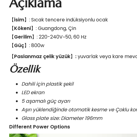
Açıklama
【
İsim
】: Sıcak tencere indüksiyonlu ocak
【
Kökeni
】: Guangdong, Çin
【
Gerilim
】: 220-240V~50, 60 Hz
【
Güç
】: 800w
【
Paslanmaz çelik yüzük
】
:
yuvarlak veya kare mev
Özellik
Dahili için plastik şekil
LED ekran
5 aşamalı güç ayarı
Aşırı yüklendiğinde otomatik kesme ve Çoklu k
Glass plate size: Diameter 196mm
Different Power Options