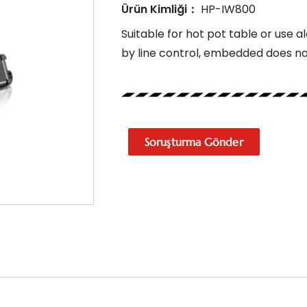
Ürün Kimliği：
HP-IW800
Suitable for hot pot table or use a
by line control, embedded does n
Soruşturma Gönder