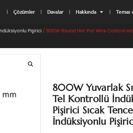
Çözümler
Davalar
Hakkında
Temas 
düksiyonlu Pişirici
/ 800W Round Hot Pot Wire Control In
800W Yuvarlak Sı
Tel Kontrollü İndü
Pişirici Sıcak Tenc
İndüksiyonlu Pişiric