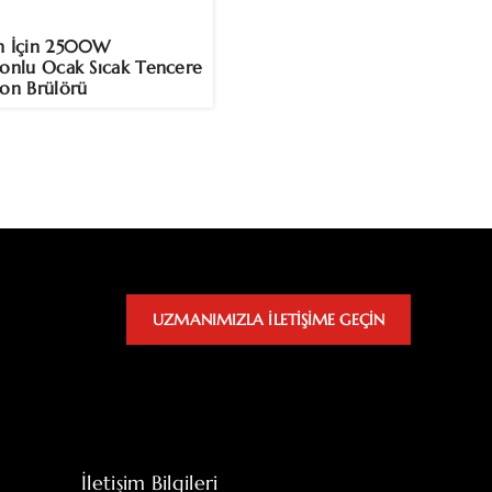
n İçin 2500W
yonlu Ocak Sıcak Tencere
yon Brülörü
UZMANIMIZLA ILETIŞIME GEÇIN
İletişim Bilgileri