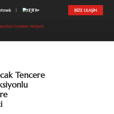
etmek
TR
BİZE ULAŞIN
duction Cooker Hotpot
cak Tencere
ksiyonlu
ere
i